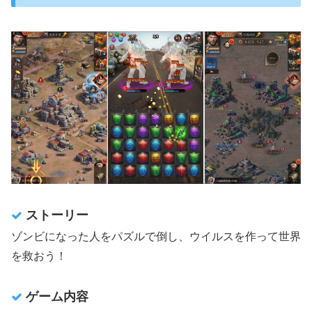
オーストン獲得「サバイバルクエスト」ってな
に？
サバイバルクエスト：１日目
初日にやること：①建築
初日にやること：②ギルドの入団
初日にやること：③英雄の強化
やらないほうがいいこと
1日目：まとめ
サバイバルクエスト：２日目
ストーリー
2日目にやること：①建築
ゾンビになった人をパズルで倒し、ウイルスを作って世界
2日目にやること：②部隊訓練
を救おう！
2日目にやること：③ギルドヘルプ
2日目：まとめ
ゲーム内容