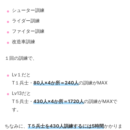
シューター訓練
ライダー訓練
ファイター訓練
改造車訓練
１回の訓練で、
Lv１だと
T１兵士・
80人×4か所＝240人
の訓練がMAX
Lv13だと
T５兵士・
430人×4か所＝1720人
の訓練がMAXで
す。
ちなみに、
T５兵士を430人訓練するには5時間
かかりま