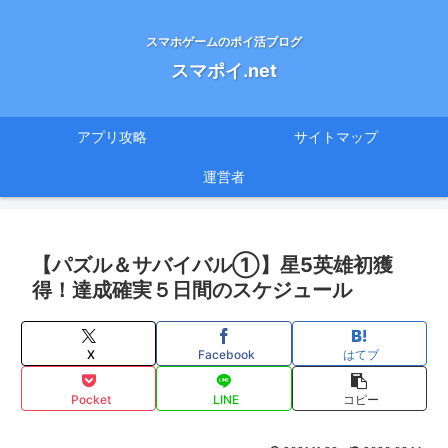
スマホゲームのポイ活ブログ
スマポイ.net
アプリ攻略
サイトマップ
運営者
【パズル＆サバイバル①】星5英雄初獲
得！達成確実５日間のスケジュール
X
Facebook
はてブ
Pocket
LINE
コピー