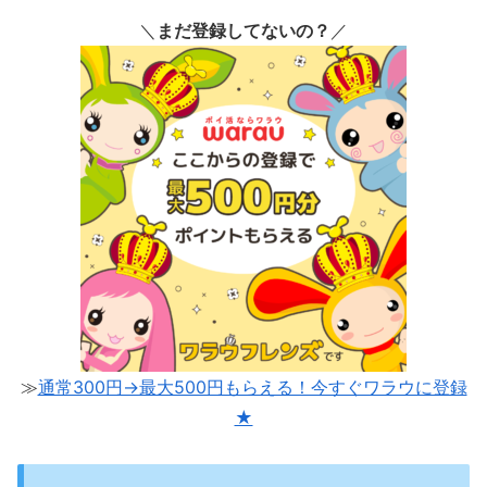
＼
まだ登録してないの？
／
≫
通常300円→最大500円もらえる！今すぐワラウに登録
★