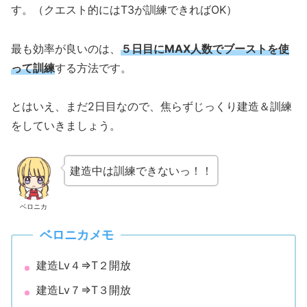
す。（クエスト的にはT3が訓練できればOK）
最も効率が良いのは、
５日目にMAX人数でブーストを使
って訓練
する方法です。
とはいえ、まだ2日目なので、焦らずじっくり建造＆訓練
をしていきましょう。
建造中は訓練できないっ！！
ベロニカ
ベロニカメモ
建造Lv４⇒T２開放
建造Lv７⇒T３開放