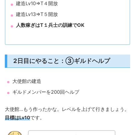
建造Lv10⇒T４開放
建造Lv13⇒T５開放
人数稼ぎはT１兵士の訓練でOK
2日目にやること：③ギルドヘルプ
大使館の建造
ギルドメンバーを200回ヘルプ
大使館…もう作ったかな。レベルを上げて行きましょう。
目標はLv10
です。