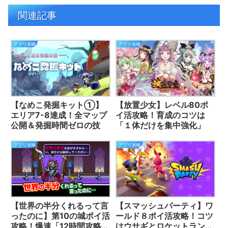
関連記事
アプリ攻略
アプリ攻略
【なめこ発掘キット①】
【放置少女】レベル80ポ
エリア7-8達成！全マップ
イ活攻略！育成のコツは
公開＆発掘時間ゼロの技
「１体だけを集中強化」
アプリ攻略
アプリ攻略
【世界の半分くれるって言
【スマッシュパーティ】ワ
ったのに】第10の城ポイ活
ールド８ポイ活攻略！コツ
攻略！爆速「12時間攻略
はウサギとロケットランチ