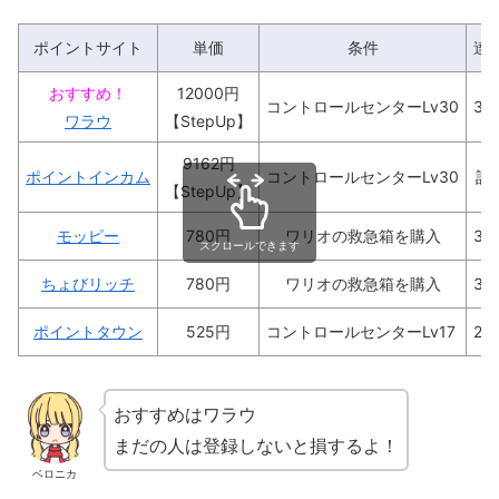
ポイントサイト
単価
条件
達
おすすめ！
12000
円
コントロールセンターLv30
3
ワラウ
【StepUp】
9162円
ポイントインカム
コントロールセンターLv30
記
【StepUp】
モッピー
780円
ワリオの救急箱を購入
3
スクロールできます
ちょびリッチ
780円
ワリオの救急箱
を購入
3
ポイントタウン
525円
コントロールセンターLv17
2
おすすめはワラウ
まだの人は登録しないと損するよ！
ベロニカ